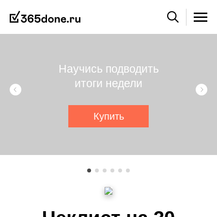
Научись подводить
итоги недели
Купить