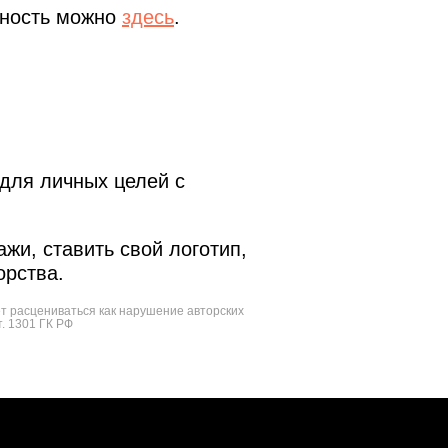
чность можно
здесь
.
для личных целей с
жи, ставить свой логотип,
орства.
ет расцениваться как нарушение авторских
т. 1301 ГК РФ