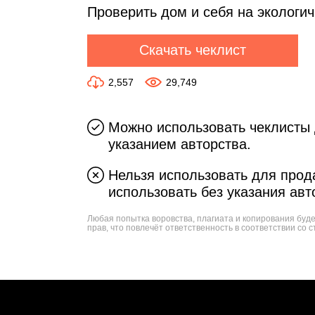
Проверить дом и себя на экологи
Скачать чеклист
2,557
29,749
Можно использовать чеклисты 
указанием авторства.
Нельзя использовать для прода
использовать без указания авт
Любая попытка воровства, плагиата и копирования буд
прав, что повлечёт ответственность в соответствии со с