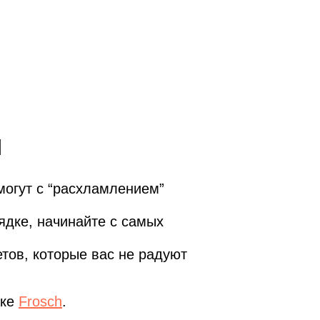
м
могут с “расхламлением”
дке, начинайте с самых
тов, которые вас не радуют
жке
Frosch
.