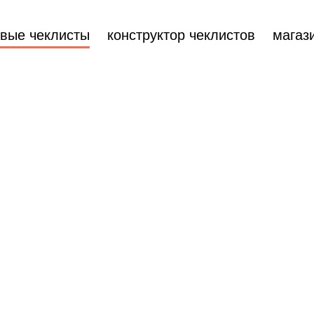
овые чеклисты
конструктор чеклистов
магаз