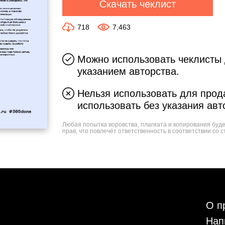
Скачать чеклист
718
7,463
Можно использовать чеклисты 
указанием авторства.
Нельзя использовать для прода
использовать без указания авт
Любая попытка воровства, плагиата и копирования буд
прав, что повлечёт ответственность в соответствии со с
О п
Нап