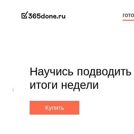
гот
Научись подводить
итоги недели
Купить