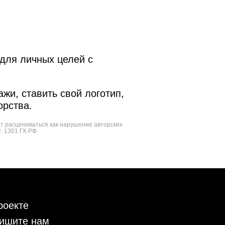
для личных целей с
жи, ставить свой логотип,
орства.
ет расцениваться как нарушение авторских
т. 1301 ГК РФ
роекте
ишите нам