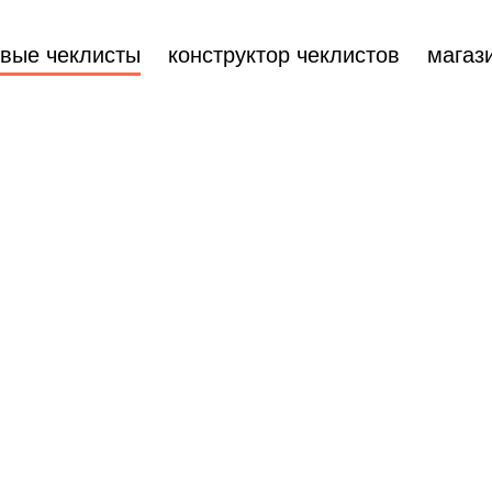
овые чеклисты
конструктор чеклистов
магаз