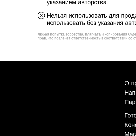
указанием авторства.
Нельзя использовать для прода
использовать без указания авт
Любая попытка воровства, плагиата и копирования буд
прав, что повлечёт ответственность в соответствии со с
О п
Нап
Пар
Гот
Кон
Маг