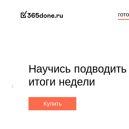
гот
Научись подводить
итоги недели
Купить