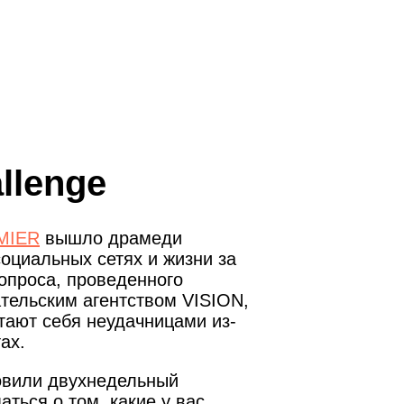
allenge
MIER
вышло драмеди
оциальных сетях и жизни за
опроса, проведенного
тельским агентством VISION,
тают себя неудачницами из-
ах.
овили двухнедельный
ться о том, какие у вас