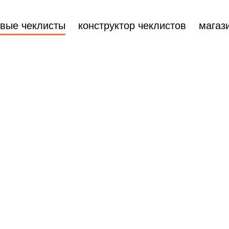
овые чеклисты
конструктор чеклистов
магаз