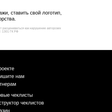
жи, ставить свой логотип,
орства.
ет расцениваться как нарушение авторских
т. 1301 ГК РФ
роекте
ишите нам
тнерам
овые чеклисты
структор чеклистов
азин