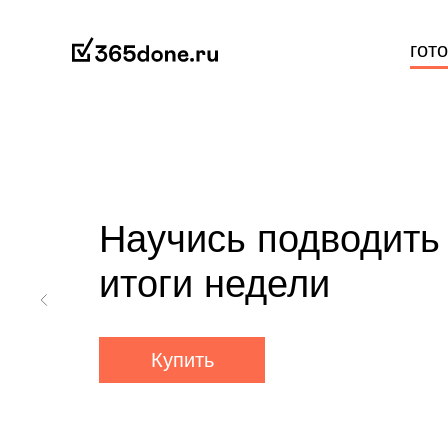
гот
Научись подводить
итоги недели
Купить