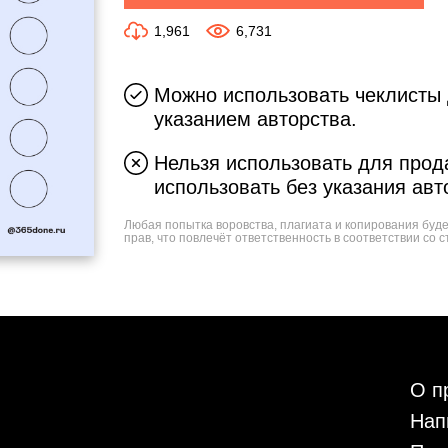
1,961
6,731
Можно использовать чеклисты 
указанием авторства.
Нельзя использовать для прода
использовать без указания авт
Любая попытка воровства, плагиата и копирования буд
прав, что повлечёт ответственность в соответствии со с
О п
Нап