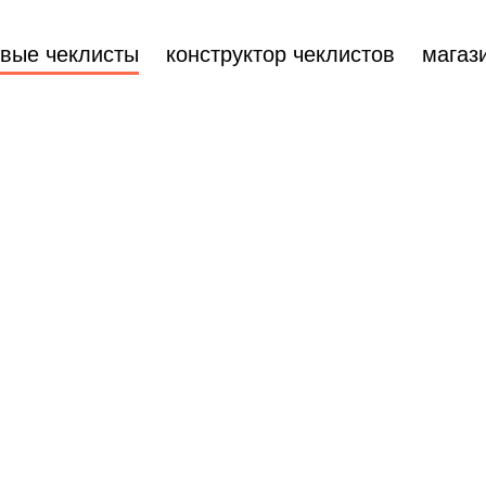
овые чеклисты
конструктор чеклистов
магаз