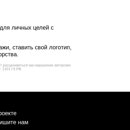
для личных целей с
жи, ставить свой логотип,
орства.
ет расцениваться как нарушение авторских
т. 1301 ГК РФ
роекте
ишите нам