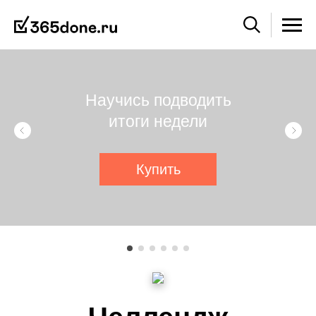
Научись подводить
итоги недели
Купить