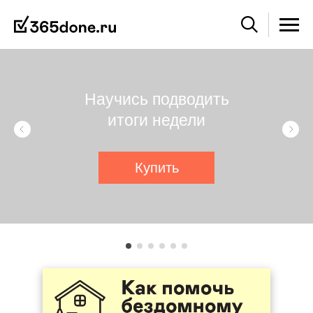
Научись подводить
итоги недели
Купить