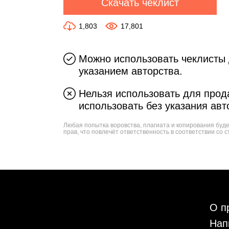
Скачать чеклист
1,803
17,801
Можно использовать чеклисты 
указанием авторства.
Нельзя использовать для прода
использовать без указания авт
Любая попытка воровства, плагиата и копирования буд
прав, что повлечёт ответственность в соответствии со с
О п
Нап