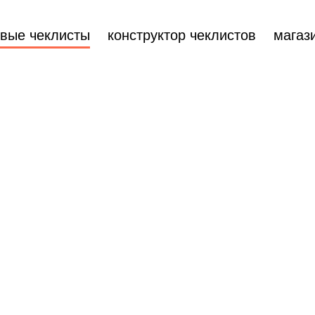
овые чеклисты
конструктор чеклистов
магаз