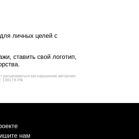
для личных целей с
жи, ставить свой логотип,
орства.
ет расцениваться как нарушение авторских
т. 1301 ГК РФ
роекте
ишите нам