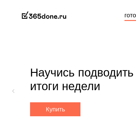
гот
Научись подводить
итоги недели
Купить