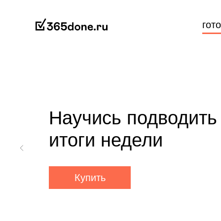
гот
Научись подводить
итоги недели
Купить