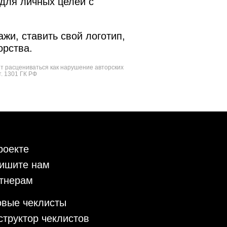
для личных целей с
жи, ставить свой логотип,
орства.
ет расцениваться как нарушение авторских
т. 1301 ГК РФ
роекте
ишите нам
тнерам
овые чеклисты
структор чеклистов