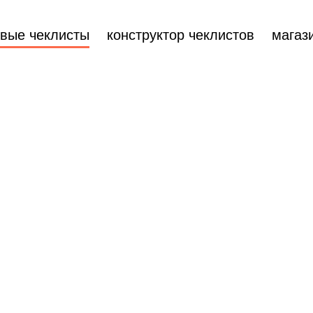
овые чеклисты
конструктор чеклистов
магаз