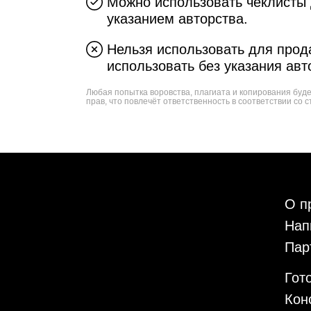
Можно использовать чеклисты 
указанием авторства.
Нельзя использовать для прода
использовать без указания авт
Любая попытка воровства, плагиата и копирования буд
прав, что повлечёт ответственность в соответствии со с
О п
Нап
Пар
Гот
Кон