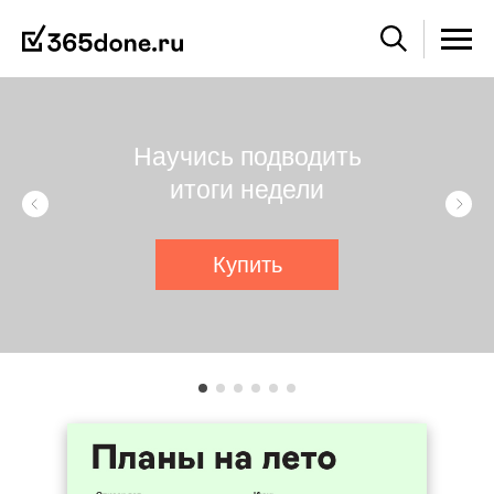
Научись подводить
итоги недели
Купить