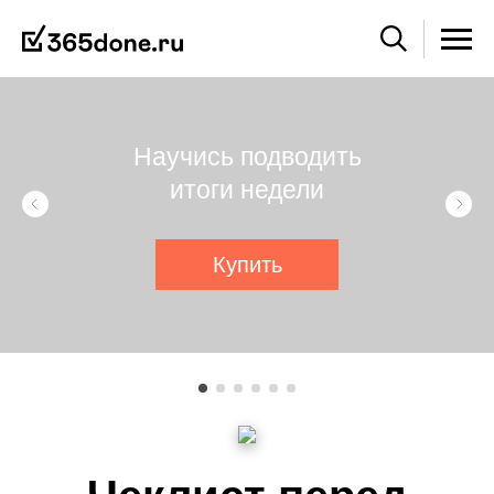
Научись подводить
итоги недели
Купить