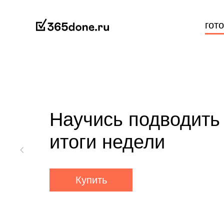
гот
Научись подводить
итоги недели
Купить