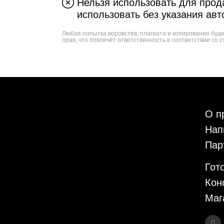
Нельзя использовать для прода
использовать без указания авт
Любая попытка воровства, плагиата и копирования буд
прав, что повлечёт ответственность в соответствии со с
О п
Нап
Пар
Гот
Кон
Маг