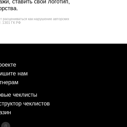
жи, ставить свой логотип,
орства.
ет расцениваться как нарушение авторских
т. 1301 ГК РФ
роекте
ишите нам
тнерам
овые чеклисты
структор чеклистов
азин