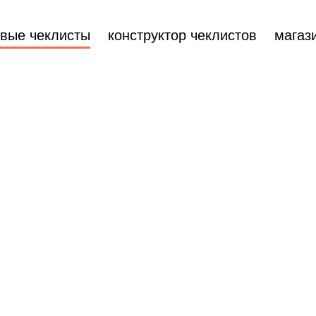
овые чеклисты
конструктор чеклистов
магаз