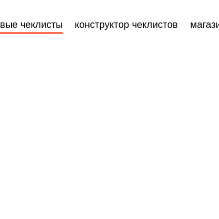
овые чеклисты
конструктор чеклистов
магаз