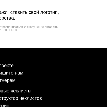
жи, ставить свой логотип,
орства.
ет расцениваться как нарушение авторских
т. 1301 ГК РФ
роекте
ишите нам
тнерам
овые чеклисты
структор чеклистов
азин