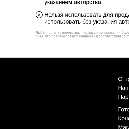
указанием авторства.
Нельзя использовать для прода
использовать без указания авт
Любая попытка воровства, плагиата и копирования буд
прав, что повлечёт ответственность в соответствии со с
О п
Нап
Пар
Гот
Кон
Маг