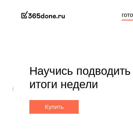
гот
Научись подводить
итоги недели
Купить