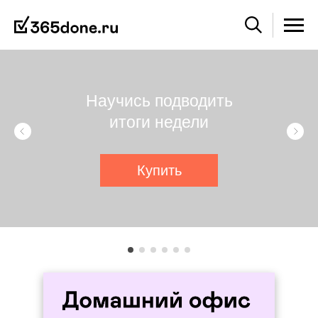
Научись подводить
итоги недели
Купить