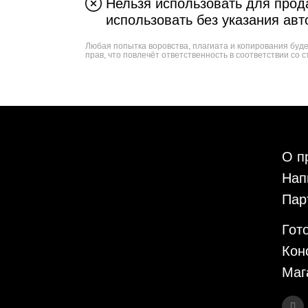
Нельзя использовать для прода
использовать без указания авт
Любая попытка воровства, плагиата и копирования буд
прав, что повлечёт ответственность в соответствии со с
О п
Нап
Пар
Гот
Кон
Маг