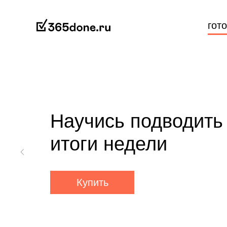
гот
Научись подводить
итоги недели
Купить