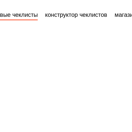
овые чеклисты
конструктор чеклистов
магаз