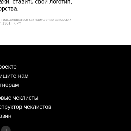
жи, ставить свой логотип,
орства.
ет расцениваться как нарушение авторских
т. 1301 ГК РФ
роекте
ишите нам
тнерам
овые чеклисты
структор чеклистов
азин