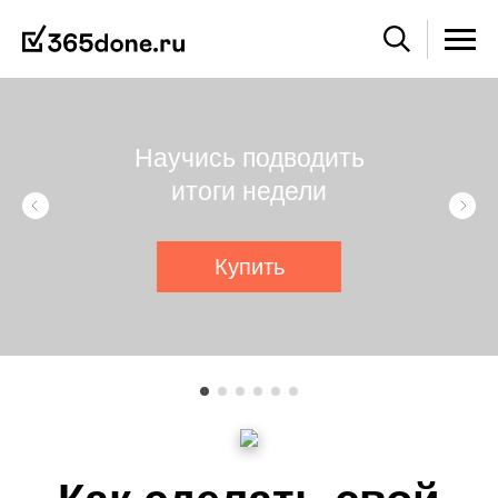
Научись подводить
итоги недели
Купить