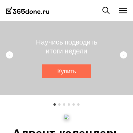
Научись подводить
итоги недели
Купить